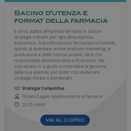
I cookie necessari contribuiscono a rendere
fruibile il sito web abilitandone funzionalità di base
Bacino d’utenza e
quali la navigazione sulle pagine e l'accesso alle
format della farmacia
aree protette del sito. Il sito web non è in grado di
funzionare correttamente senza questi cookie.
Il corso adatta all’Azienda farmacia le stesse
Nome
Fornitore
/
Dominio
Scadenza
strategie indicate per ogni altra impresa
_ga
1 anno 1
economica. Al professionista farmacista si richiede,
Google LLC
mese
.farmamanager.academy
quindi, di diventare anche direttore marketing, di
produzione e delle risorse umane, oltre che
responsabile amministrativo e finanziario. Ma
soprattutto lo si guida a controllare la gestione
della sua azienda, per poter così elaborare
strategie mirate e ponderate.
Strategia Competitiva
Titolare/Legale rappresentante di farmacia
20-25 minuti
VAI AL CORSO