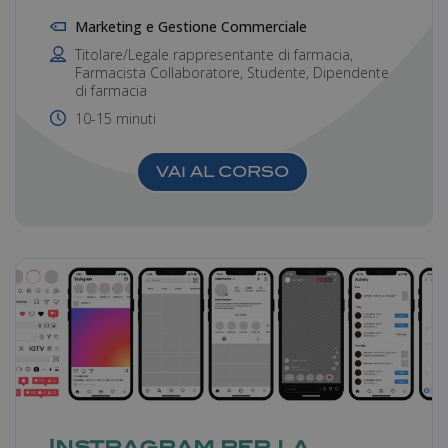
Marketing e Gestione Commerciale
Titolare/Legale rappresentante di farmacia,
Farmacista Collaboratore, Studente, Dipendente
di farmacia
10-15 minuti
_ga_6TM32EWFL4
.farmamanager.academy
1 anno 1
mese
VAI AL CORSO
CookieScriptConsent
5 mesi 3
CookieScript
settimane
farmamanager.academy
Instragram per la