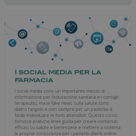
_gid
1 giorno
Google LLC
.farmamanager.academy
I social media per la
farmacia
I social media sono un importante mezzo di
informazione per l’educazione sanitaria e i consigli
terapeutici, ma le fake news sulla salute sono
dietro l’angolo e non sempre per un paziente è
_gat
57
Google LLC
facile individuare le fonti attendibili. Questo corso
secondi
.farmamanager.academy
fornisce pratiche linee guida per creare contenuti
efficaci su salute e benessere e mettere a sistema
le proprie conoscenza per i pazienti-clienti online.