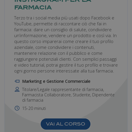
farmacia
Terzo tra i social media più usati dopo Facebook e
_fma_session
.farmamanager.academy
Sessione
YouTube, permette di raccontare ciò che fai in
farmacia: dare un consiglio di salute, condividere
un’informazione, vendere un prodotto e così via. In
questo corso imparerai come creare il tuo profilo
aziendale, come condividere i contenuti,
_passenger_route
farmamanager.academy
Sessione
mantenere relazione con il pubblico e come
raggiungere potenziali clienti. Con semplici passaggi
e video tutorial, potrai gestire il tuo profilo e trovare
ogni giorno persone interessate alla tua farmacia.
Marketing e Gestione Commerciale
Titolare/Legale rappresentante di farmacia,
Farmacista Collaboratore, Studente, Dipendente
di farmacia
15-20 minuti
VAI AL CORSO