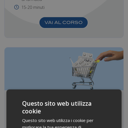
15-20 minuti
VAI AL CORSO
Guida all’e-commerce in
Questo sito web utilizza
farmacia
cookie
Tutto quello che bisogna sapere prima di fare il
Questo sito web utilizza i cookie per
"grande salto" e aprire un e-commerce della
migliorare la tua esperienza di