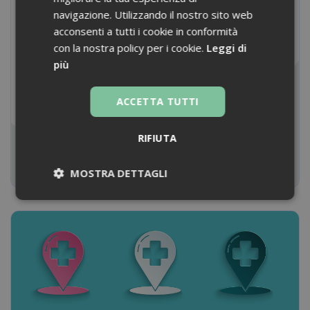
propria farmacia. L'analisi dei pro e dei contro, i
navigazione. Utilizzando il nostro sito web
passaggi da compiere, i passi falsi da evitare, i
acconsenti a tutti i cookie in conformità
competitor con cui confrontarsi.
con la nostra policy per i cookie.
Leggi di
Marketing e Gestione Commerciale
più
Titolare/Legale rappresentante di farmacia,
Operatore del settore
ACCETTA TUTTI
15-20 minuti
RIFIUTA
VAI AL CORSO
MOSTRA DETTAGLI
Necessari
Necessari