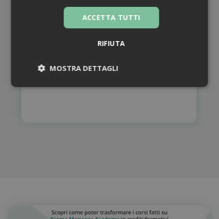
e mettere a sistema le proprie conoscenza per
ACCETTA TUTTI
i pazienti-clienti online.
RIFIUTA
VAI AL CORSO
MOSTRA DETTAGLI
Necessari
Necessari
I cookie necessari contribuiscono a rendere
fruibile il sito web abilitandone funzionalità di base
quali la navigazione sulle pagine e l'accesso alle
aree protette del sito. Il sito web non è in grado di
funzionare correttamente senza questi cookie.