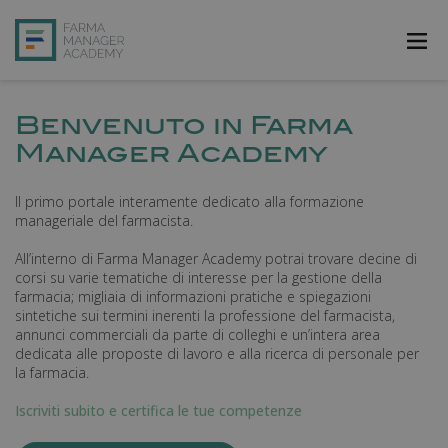
FarmAcademy
Benvenuto in Farma
Manager Academy
FarmaJOB
Bibliofarma
Il primo portale interamente dedicato alla formazione
manageriale del farmacista.
FarmaPost
All’interno di Farma Manager Academy potrai trovare decine di
Registrati
corsi su varie tematiche di interesse per la gestione della
farmacia; migliaia di informazioni pratiche e spiegazioni
Accedi
sintetiche sui termini inerenti la professione del farmacista,
annunci commerciali da parte di colleghi e un’intera area
dedicata alle proposte di lavoro e alla ricerca di personale per
la farmacia.
Iscriviti subito e certifica le tue competenze