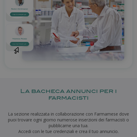
_gid
1 giorno
Google LLC
.farmamanager.academy
_gat
57
Google LLC
secondi
.farmamanager.academy
La bacheca annunci per i
farmacisti
La sezione realizzata in collaborazione con Farmamese dove
puoi trovare ogni giorno numerose inserzioni dei farmacisti o
pubblicarne una tua.
Accedi con le tue credenziali e crea il tuo annuncio.