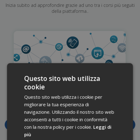
Inizia subito ad approfondire grazie ad uno tra i corsi più seguiti
della piattaforma..
Questo sito web utilizza
I social media per la
cookie
farmacia
Questo sito web utilizza i cookie per
I social media sono un importante mezzo di
migliorare la tua esperienza di
informazione per l’educazione sanitaria e i
navigazione. Utilizzando il nostro sito web
consigli terapeutici, ma le fake news sulla salute
acconsenti a tutti i cookie in conformità
sono dietro l’angolo e non sempre per un
‹
›
paziente è facile individuare le fonti attendibili.
con la nostra policy per i cookie.
Leggi di
Questo corso fornisce pratiche linee guida per
più
creare contenuti efficaci su salute e benessere