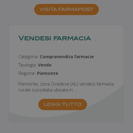
VISITA FARMAPOST
_ga_6TM32EWFL4
.farmamanager.academy
1 anno 1
mese
Vendesi farmacia
CookieScriptConsent
5 mesi 3
CookieScript
settimane
farmamanager.academy
Categoria:
Compravendita farmacie
Tipologia:
Vendo
Regione:
Piemonte
Piemonte, zona Ovadese (AL) vendesi farmacia
rurale sussidiata ubicata in ...
LEGGI TUTTO
_fma_session
.farmamanager.academy
Sessione