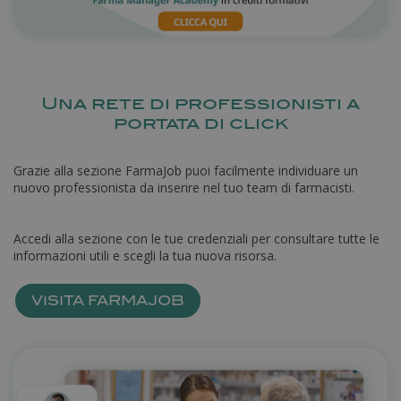
Nome
Fornitore
/
Dominio
Scadenza
_ga
1 anno 1
Google LLC
mese
.farmamanager.academy
Una rete di professionisti a
portata di click
Grazie alla sezione FarmaJob puoi facilmente individuare un
nuovo professionista da inserire nel tuo team di farmacisti.
Accedi alla sezione con le tue credenziali per consultare tutte le
informazioni utili e scegli la tua nuova risorsa.
VISITA FARMAJOB