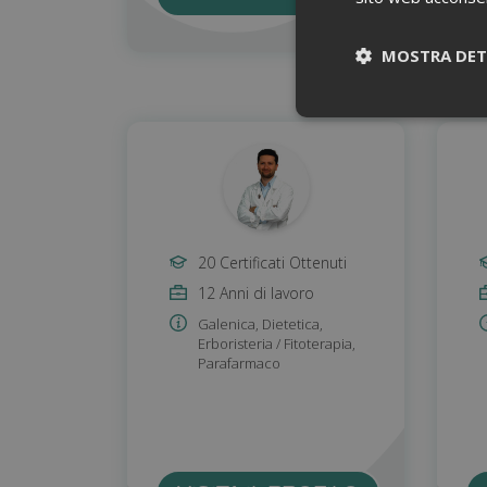
MOSTRA DET
20 Certificati Ottenuti
12 Anni di lavoro
I cookie necessari co
Galenica
,
Dietetica
,
pagine e l'accesso al
Erboristeria / Fitoterapia
,
Parafarmaco
Nome
_ga