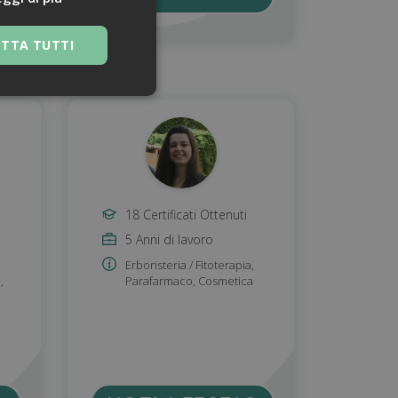
ETTA TUTTI
18 Certificati Ottenuti
5 Anni di lavoro
 navigazione sulle
Erboristeria / Fitoterapia
,
za questi cookie.
o
,
Parafarmaco
,
Cosmetica
 Google Universal
nificativo del
tilizzato da
to per distinguere
generato in modo
e. È incluso in ogni
ato per calcolare i