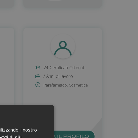
24 Certificati Ottenuti
/ Anni di lavoro
Parafarmaco
,
Cosmetica
ilizzando il nostro
O
ggi di più
VISITA IL PROFILO