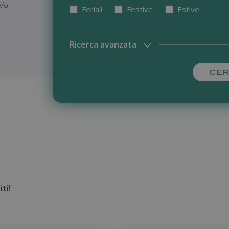
e/o
Feriali
Festive
Estive
Ricerca avanzata
ti!