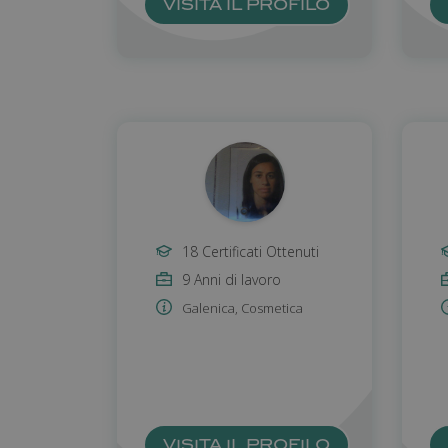
VISITA IL PROFILO
_gid
_gat
_ga_6TM32EWFL4
CookieScriptConse
18 Certificati Ottenuti
9 Anni di lavoro
Galenica
,
Cosmetica
_fma_session
_passenger_route
VISITA IL PROFILO