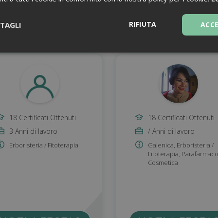
RIFIUTA
TAGLI
ACC
Necessari
18 Certificati Ottenuti
18 Certificati Ottenuti
Necessari
3 Anni di lavoro
/ Anni di lavoro
ntribuiscono a rendere fruibile il sito web abilitandone funzionalità di base quali la
Erboristeria / Fitoterapia
Galenica
,
Erboristeria /
le aree protette del sito. Il sito web non è in grado di funzionare correttamente sen
Fitoterapia
,
Parafarmac
Cosmetica
Fornitore
/
Dominio
Scadenza
Descrizione
1 anno 1
Questo nome di cookie è associato a
Google LLC
mese
Analytics, che è un aggiornamento sig
.farmamanager.academy
servizio di analisi più comunemente u
Google. Questo cookie viene utilizza
utenti unici assegnando un numero 
casuale come identificatore del client
richiesta di pagina in un sito e utilizz