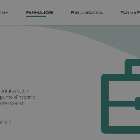
emy
FarmaJOB
Bibliofarma
FarmaP
tatto tutti i
l punto d’incontro
professionisti
are il