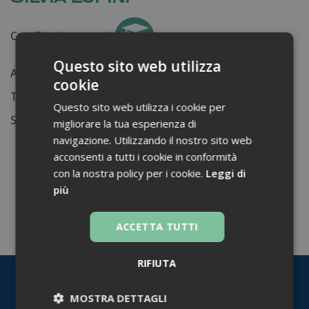
Certificati ottenuti:
0
Questo sito web utilizza
Anni di lavoro:
n.d.
cookie
Tessera ordine farmacisti:
13183
Questo sito web utilizza i cookie per
Su di me...
migliorare la tua esperienza di
navigazione. Utilizzando il nostro sito web
acconsenti a tutti i cookie in conformità
con la nostra policy per i cookie.
Leggi di
più
TORNA INDIETRO
ACCETTA TUTTI
RIFIUTA
MOSTRA DETTAGLI