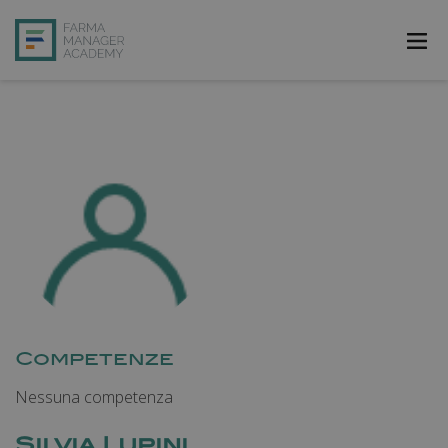
FarmAcademy
FarmaJOB
Bibliofarma
FarmaPost
Registrati
Accedi
Competenze
Nessuna competenza
Silvia Lupini