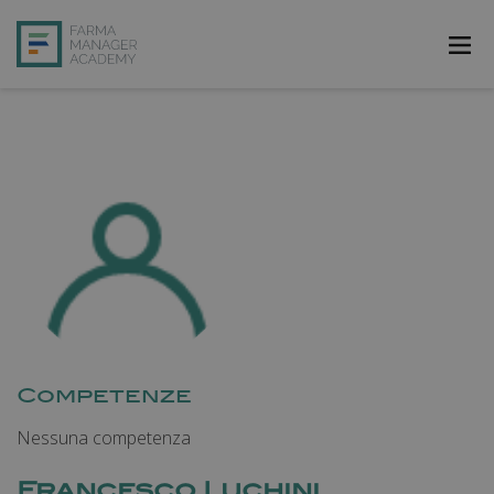
FarmAcademy
FarmaJOB
Bibliofarma
FarmaPost
Registrati
Accedi
Competenze
Nessuna competenza
Francesco Luchini