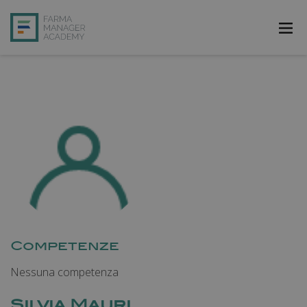
FarmAcademy
FarmaJOB
Bibliofarma
FarmaPost
Registrati
Accedi
Competenze
Nessuna competenza
Silvia Mauri