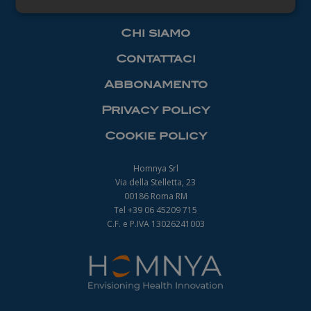
Necessari
Chi siamo
Contattaci
Abbonamento
Privacy policy
Necessari
Cookie policy
I cookie necessari contribuiscono a rendere
fruibile il sito web abilitandone funzionalità di base
quali la navigazione sulle pagine e l'accesso alle
Homnya Srl
aree protette del sito. Il sito web non è in grado di
Via della Stelletta, 23
funzionare correttamente senza questi cookie.
00186 Roma RM
Nome
Fornitore
/
Dominio
Scadenza
Tel +39 06 45209 715
_ga
1 anno 1
C.F. e P.IVA 13026241003
Google LLC
mese
.farmamanager.academy