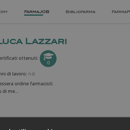
emy
FarmaJOB
Bibliofarma
FarmaP
Luca Lazzari
rtificati ottenuti:
0
nni di lavoro:
n.d.
essera ordine farmacisti:
 di me...