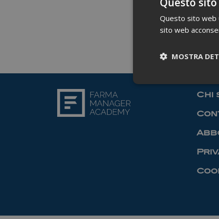
Questo sito
Questo sito web ut
sito web acconsent
MOSTRA DET
Chi 
Cont
Abb
Priv
Cook
I cookie necessari co
pagine e l'accesso al
Nome
_ga