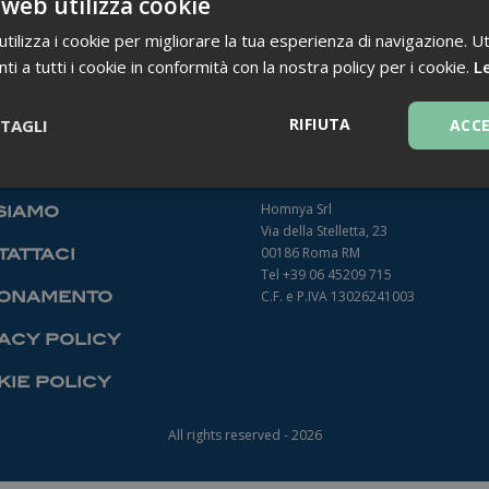
 web utilizza cookie
ilizza i cookie per migliorare la tua esperienza di navigazione. Ut
i a tutti i cookie in conformità con la nostra policy per i cookie.
Le
TORNA INDIETRO
RIFIUTA
TAGLI
ACC
Necessari
Homnya Srl
siamo
Via della Stelletta, 23
00186 Roma RM
attaci
Tel +39 06 45209 715
onamento
C.F. e P.IVA 13026241003
acy policy
Necessari
ie policy
ntribuiscono a rendere fruibile il sito web abilitandone funzionalità di base quali la
le aree protette del sito. Il sito web non è in grado di funzionare correttamente sen
All rights reserved - 2026
Fornitore
/
Dominio
Scadenza
Descrizione
1 anno 1
Questo nome di cookie è associato a
Google LLC
mese
Analytics, che è un aggiornamento sig
.farmamanager.academy