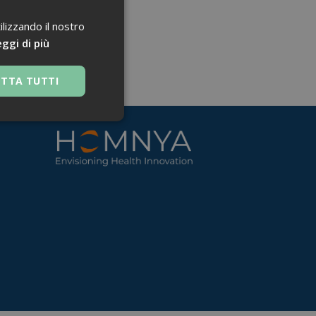
ilizzando il nostro
ggi di più
ETTA TUTTI
 navigazione sulle
za questi cookie.
 Google Universal
nificativo del