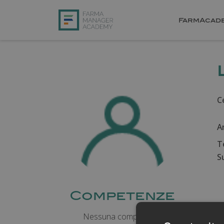
FarmAcad
Ce
A
T
Su
Competenze
Nessuna competenza