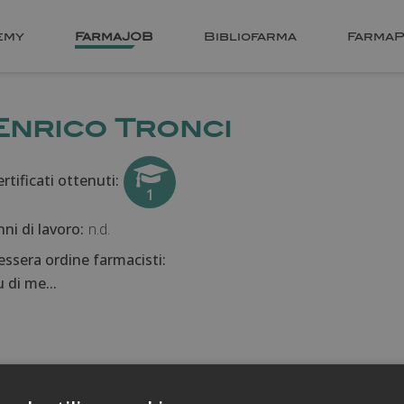
emy
FarmaJOB
Bibliofarma
FarmaP
Enrico Tronci
rtificati ottenuti:
1
nni di lavoro:
n.d.
essera ordine farmacisti:
 di me...