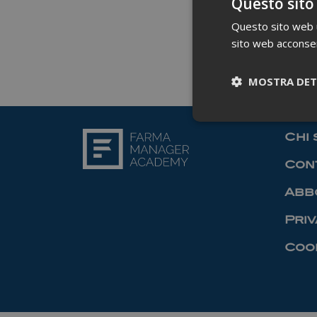
Questo sito
Questo sito web ut
sito web acconsent
MOSTRA DET
Chi 
Cont
Abb
Priv
Cook
I cookie necessari co
pagine e l'accesso al
Nome
_ga