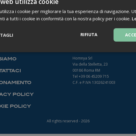
 web utilizza cookie
ilizza i cookie per migliorare la tua esperienza di navigazione. Ut
i a tutti i cookie in conformità con la nostra policy per i cookie.
Le
TORNA INDIETRO
RIFIUTA
TAGLI
ACC
Necessari
Homnya Srl
siamo
Via della Stelletta, 23
00186 Roma RM
attaci
Tel +39 06 45209 715
onamento
C.F. e P.IVA 13026241003
acy policy
Necessari
ie policy
ntribuiscono a rendere fruibile il sito web abilitandone funzionalità di base quali la
le aree protette del sito. Il sito web non è in grado di funzionare correttamente sen
All rights reserved - 2026
Fornitore
/
Dominio
Scadenza
Descrizione
1 anno 1
Questo nome di cookie è associato a
Google LLC
mese
Analytics, che è un aggiornamento sig
.farmamanager.academy