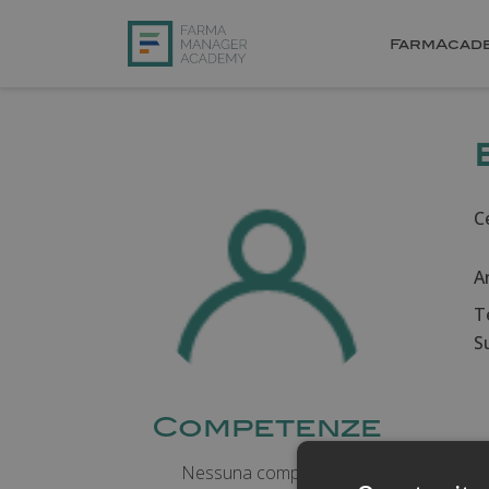
FarmAcad
Ce
A
T
Su
Competenze
Nessuna competenza