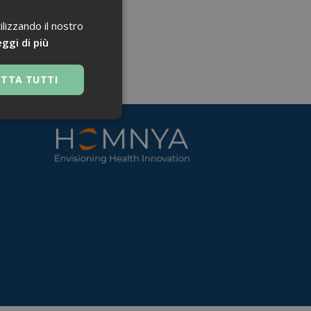
ilizzando il nostro
ggi di più
ETTA TUTTI
 navigazione sulle
za questi cookie.
 Google Universal
nificativo del