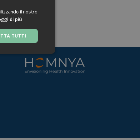
ilizzando il nostro
ggi di più
ETTA TUTTI
 navigazione sulle
za questi cookie.
 Google Universal
nificativo del