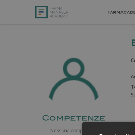
FarmAcad
Ce
A
T
Su
Competenze
Nessuna competenza