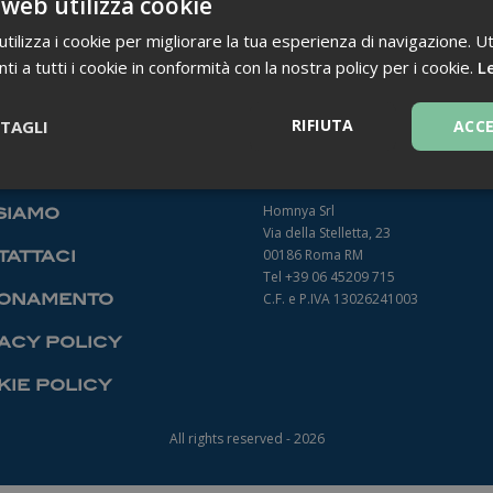
 web utilizza cookie
ilizza i cookie per migliorare la tua esperienza di navigazione. Ut
i a tutti i cookie in conformità con la nostra policy per i cookie.
Le
TORNA INDIETRO
RIFIUTA
TAGLI
ACC
Necessari
Homnya Srl
siamo
Via della Stelletta, 23
00186 Roma RM
attaci
Tel +39 06 45209 715
onamento
C.F. e P.IVA 13026241003
acy policy
Necessari
ie policy
ntribuiscono a rendere fruibile il sito web abilitandone funzionalità di base quali la
le aree protette del sito. Il sito web non è in grado di funzionare correttamente sen
All rights reserved - 2026
Fornitore
/
Dominio
Scadenza
Descrizione
1 anno 1
Questo nome di cookie è associato a
Google LLC
mese
Analytics, che è un aggiornamento sig
.farmamanager.academy