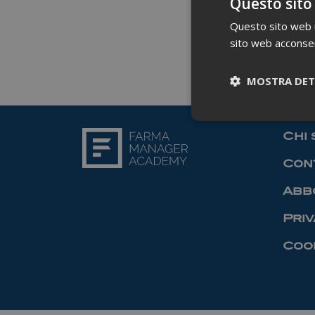
Questo sito
Questo sito web ut
sito web acconsent
MOSTRA DET
Chi 
Cont
Abb
Priv
Cook
I cookie necessari co
pagine e l'accesso al
Nome
_ga