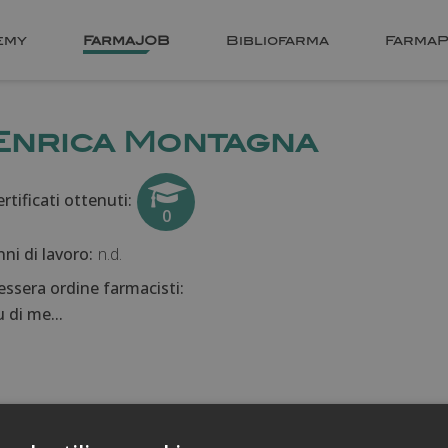
emy
FarmaJOB
Bibliofarma
FarmaP
Enrica Montagna
rtificati ottenuti:
0
nni di lavoro:
n.d.
essera ordine farmacisti:
 di me...