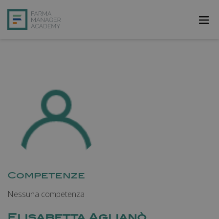
FarmAcademy
FarmaJOB
Bibliofarma
FarmaPost
Registrati
Accedi
Competenze
Nessuna competenza
Elisabetta Aglianò