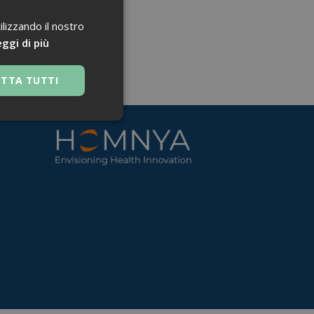
ilizzando il nostro
ggi di più
ETTA TUTTI
 navigazione sulle
za questi cookie.
 Google Universal
nificativo del