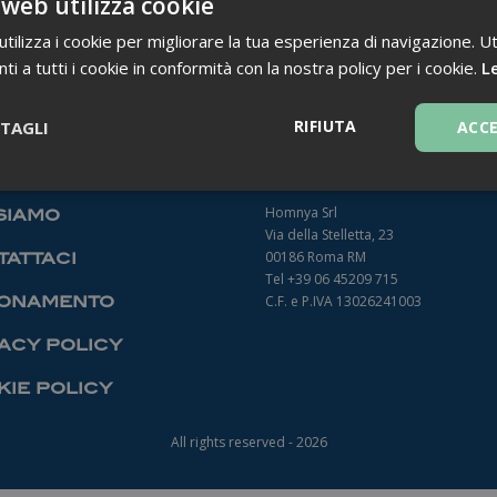
 web utilizza cookie
ilizza i cookie per migliorare la tua esperienza di navigazione. Ut
i a tutti i cookie in conformità con la nostra policy per i cookie.
Le
TORNA INDIETRO
RIFIUTA
TAGLI
ACC
Necessari
Homnya Srl
siamo
Via della Stelletta, 23
00186 Roma RM
attaci
Tel +39 06 45209 715
onamento
C.F. e P.IVA 13026241003
acy policy
Necessari
ie policy
ntribuiscono a rendere fruibile il sito web abilitandone funzionalità di base quali la
le aree protette del sito. Il sito web non è in grado di funzionare correttamente sen
All rights reserved - 2026
Fornitore
/
Dominio
Scadenza
Descrizione
1 anno 1
Questo nome di cookie è associato a
Google LLC
mese
Analytics, che è un aggiornamento sig
.farmamanager.academy