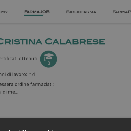
emy
FarmaJOB
Bibliofarma
FarmaP
Cristina Calabrese
rtificati ottenuti:
0
nni di lavoro:
n.d.
essera ordine farmacisti:
 di me...