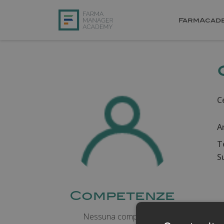
FarmAcad
Ce
A
T
Su
Competenze
Nessuna competenza