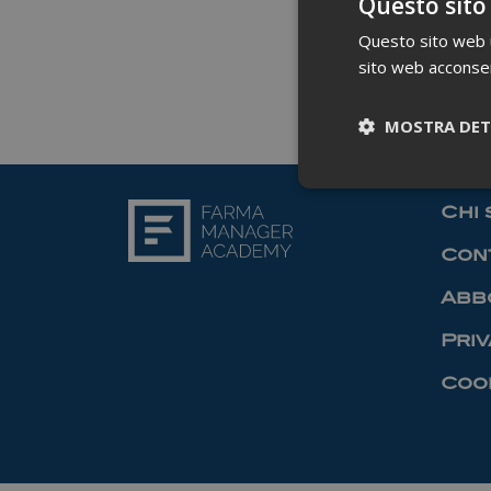
Questo sito
Questo sito web ut
sito web acconsent
MOSTRA DET
Chi 
Cont
Abb
Priv
Cook
I cookie necessari co
pagine e l'accesso al
Nome
_ga