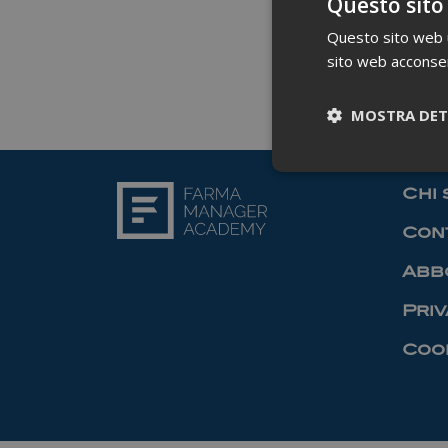
Questo sito
Questo sito web ut
sito web acconsent
MOSTRA DET
Chi 
Cont
Abb
Priv
Cook
I cookie necessari co
pagine e l'accesso al
Nome
_ga