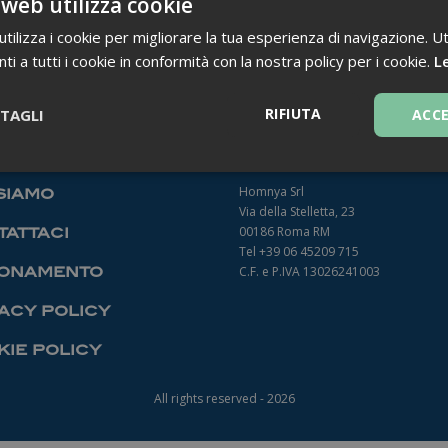
 web utilizza cookie
ilizza i cookie per migliorare la tua esperienza di navigazione. Ut
i a tutti i cookie in conformità con la nostra policy per i cookie.
Le
TORNA INDIETRO
RIFIUTA
TAGLI
ACC
Necessari
Homnya Srl
siamo
Via della Stelletta, 23
00186 Roma RM
attaci
Tel +39 06 45209 715
onamento
C.F. e P.IVA 13026241003
acy policy
Necessari
ie policy
ntribuiscono a rendere fruibile il sito web abilitandone funzionalità di base quali la
le aree protette del sito. Il sito web non è in grado di funzionare correttamente sen
All rights reserved - 2026
Fornitore
/
Dominio
Scadenza
Descrizione
1 anno 1
Questo nome di cookie è associato a
Google LLC
mese
Analytics, che è un aggiornamento sig
.farmamanager.academy