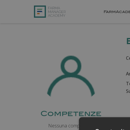
FarmAcad
Ce
A
T
Su
Competenze
Nessuna competenza