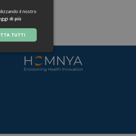
ilizzando il nostro
ggi di più
ETTA TUTTI
 navigazione sulle
za questi cookie.
 Google Universal
nificativo del