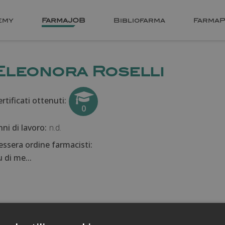
emy
FarmaJOB
Bibliofarma
FarmaP
Eleonora Roselli
rtificati ottenuti:
0
nni di lavoro:
n.d.
essera ordine farmacisti:
 di me...