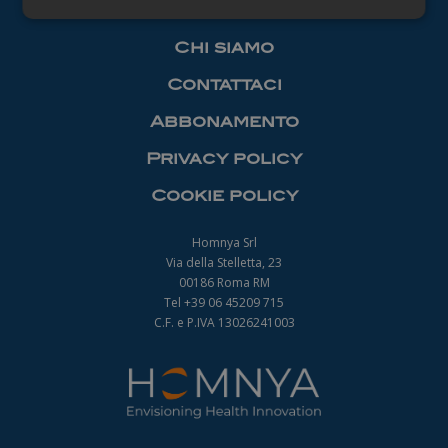
Necessari
Chi siamo
Contattaci
Abbonamento
Privacy policy
Necessari
Cookie policy
I cookie necessari contribuiscono a rendere
fruibile il sito web abilitandone funzionalità di base
quali la navigazione sulle pagine e l'accesso alle
Homnya Srl
aree protette del sito. Il sito web non è in grado di
Via della Stelletta, 23
funzionare correttamente senza questi cookie.
00186 Roma RM
Nome
Fornitore
/
Dominio
Scadenza
Tel +39 06 45209 715
_ga
1 anno 1
C.F. e P.IVA 13026241003
Google LLC
mese
.farmamanager.academy