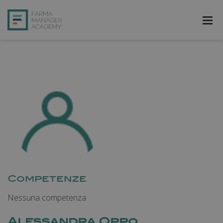
FarmAcademy
FarmaJOB
Bibliofarma
FarmaPost
Registrati
Accedi
Competenze
Nessuna competenza
Alessandra Oppo