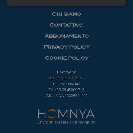
Necessari
Chi siamo
Contattaci
Abbonamento
Privacy policy
Necessari
Cookie policy
I cookie necessari contribuiscono a rendere
fruibile il sito web abilitandone funzionalità di base
quali la navigazione sulle pagine e l'accesso alle
Homnya Srl
aree protette del sito. Il sito web non è in grado di
Via della Stelletta, 23
funzionare correttamente senza questi cookie.
00186 Roma RM
Nome
Fornitore
/
Dominio
Scadenza
Tel +39 06 45209 715
_ga
1 anno 1
C.F. e P.IVA 13026241003
Google LLC
mese
.farmamanager.academy