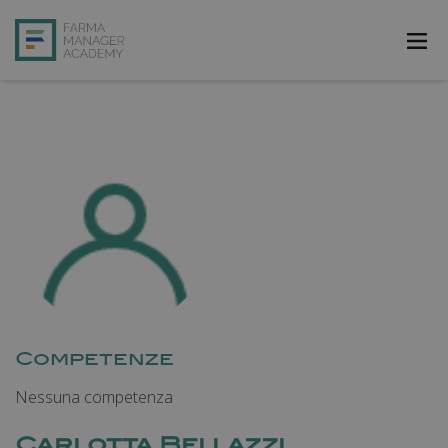
FarmAcademy
FarmaJOB
Bibliofarma
FarmaPost
Registrati
Accedi
Competenze
Nessuna competenza
Carlotta Bellazzi