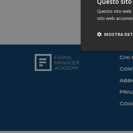
Questo sito
Questo sito web ut
sito web acconsent
MOSTRA DET
Chi 
Cont
Abb
Priv
Cook
I cookie necessari co
pagine e l'accesso al
Nome
_ga