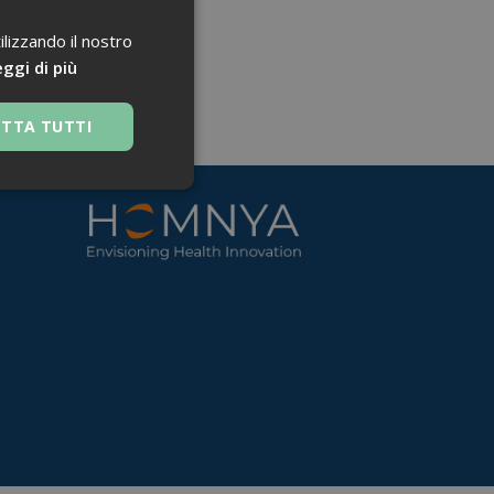
ilizzando il nostro
ggi di più
ETTA TUTTI
 navigazione sulle
za questi cookie.
 Google Universal
nificativo del