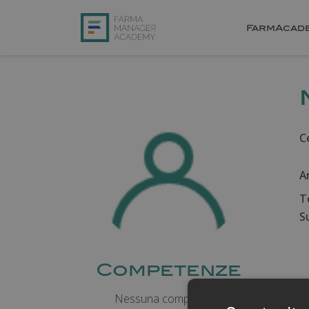
FarmAcad
Ce
A
T
Su
Competenze
Nessuna competenza