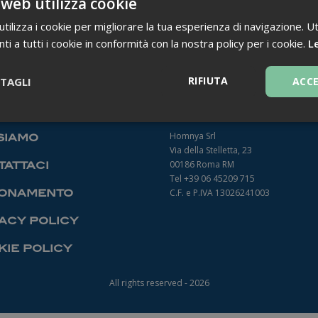
 web utilizza cookie
ilizza i cookie per migliorare la tua esperienza di navigazione. Ut
i a tutti i cookie in conformità con la nostra policy per i cookie.
Le
TORNA INDIETRO
RIFIUTA
TAGLI
ACC
Necessari
Homnya Srl
siamo
Via della Stelletta, 23
00186 Roma RM
attaci
Tel +39 06 45209 715
onamento
C.F. e P.IVA 13026241003
acy policy
Necessari
ie policy
ntribuiscono a rendere fruibile il sito web abilitandone funzionalità di base quali la
le aree protette del sito. Il sito web non è in grado di funzionare correttamente sen
All rights reserved - 2026
Fornitore
/
Dominio
Scadenza
Descrizione
1 anno 1
Questo nome di cookie è associato a
Google LLC
mese
Analytics, che è un aggiornamento sig
.farmamanager.academy