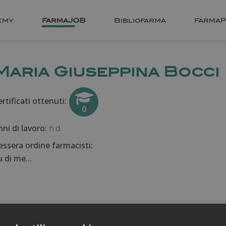
emy
FarmaJOB
Bibliofarma
FarmaP
Maria Giuseppina Bocci
rtificati ottenuti:
0
nni di lavoro:
n.d.
essera ordine farmacisti:
 di me...