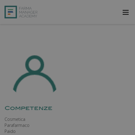
FarmAcademy
FarmaJOB
Bibliofarma
FarmaPost
Registrati
Accedi
Competenze
Cosmetica
Parafarmaco
Paido