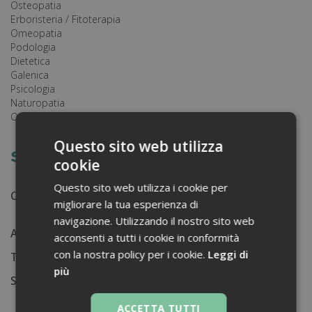
Osteopatia
Erboristeria / Fitoterapia
Omeopatia
Podologia
Dietetica
Galenica
Psicologia
Naturopatia
Ortopedia
Questo sito web utilizza
Saverio Gangemi
cookie
Questo sito web utilizza i cookie per
Certificati ottenuti:
migliorare la tua esperienza di
1
navigazione. Utilizzando il nostro sito web
Anni di lavoro:
n.d.
acconsenti a tutti i cookie in conformità
con la nostra policy per i cookie.
Leggi di
Tessera ordine farmacisti:
1932
più
Su di me...
ACCETTA TUTTI