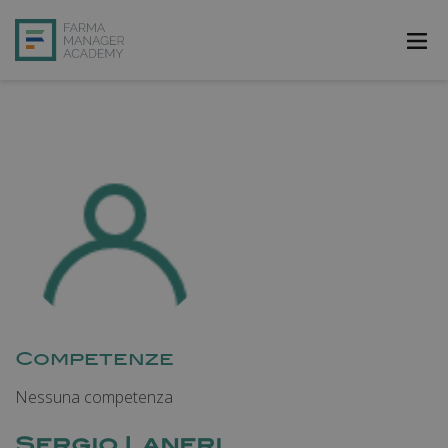
FarmAcademy
FarmaJOB
Bibliofarma
FarmaPost
Registrati
Accedi
Competenze
Nessuna competenza
Sergio Laneri