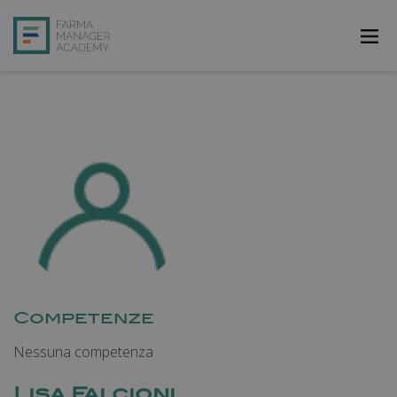
FarmAcademy
FarmaJOB
Bibliofarma
FarmaPost
Registrati
Accedi
Competenze
Nessuna competenza
Lisa Falcioni