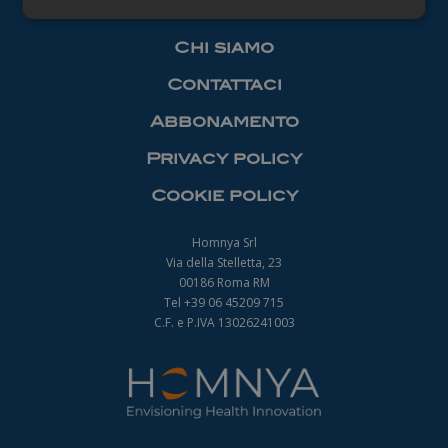
Necessari
Chi siamo
Contattaci
Abbonamento
Privacy policy
Necessari
Cookie policy
I cookie necessari contribuiscono a rendere
fruibile il sito web abilitandone funzionalità di base
quali la navigazione sulle pagine e l'accesso alle
Homnya Srl
aree protette del sito. Il sito web non è in grado di
Via della Stelletta, 23
funzionare correttamente senza questi cookie.
00186 Roma RM
Nome
Fornitore
/
Dominio
Scadenza
Tel +39 06 45209 715
_ga
1 anno 1
C.F. e P.IVA 13026241003
Google LLC
mese
.farmamanager.academy