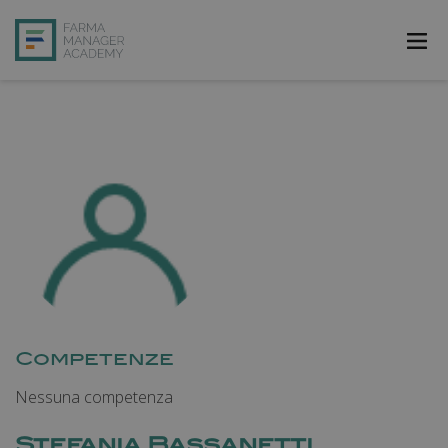
FarmAcademy
FarmaJOB
Bibliofarma
FarmaPost
Registrati
Accedi
Competenze
Nessuna competenza
Stefania Bassanetti