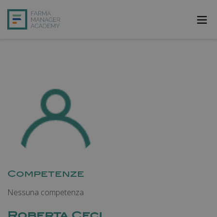
FarmAcademy
FarmaJOB
Bibliofarma
FarmaPost
Registrati
Accedi
Competenze
Nessuna competenza
Roberta Ceci