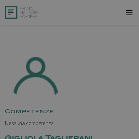
FarmAcademy
FarmaJOB
Bibliofarma
FarmaPost
Registrati
Accedi
Competenze
Nessuna competenza
Gigliola Taglierani