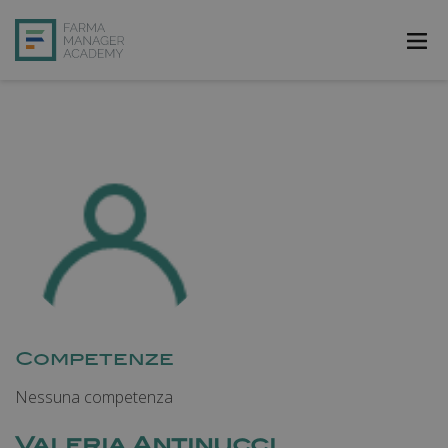
FarmAcademy
FarmaJOB
Bibliofarma
FarmaPost
Registrati
Accedi
Competenze
Nessuna competenza
Valeria Antinucci