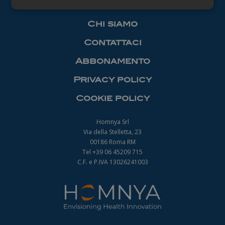
Necessari
Chi siamo
Contattaci
Abbonamento
Privacy policy
Necessari
Cookie policy
I cookie necessari contribuiscono a rendere
fruibile il sito web abilitandone funzionalità di base
quali la navigazione sulle pagine e l'accesso alle
Homnya Srl
aree protette del sito. Il sito web non è in grado di
Via della Stelletta, 23
funzionare correttamente senza questi cookie.
00186 Roma RM
Nome
Fornitore
/
Dominio
Scadenza
Tel +39 06 45209 715
_ga
1 anno 1
C.F. e P.IVA 13026241003
Google LLC
mese
.farmamanager.academy