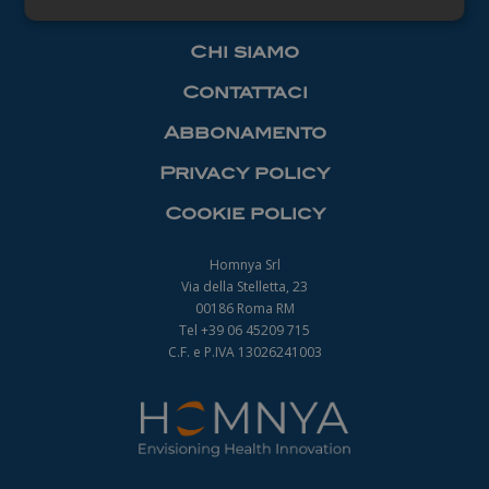
Necessari
Chi siamo
Contattaci
Abbonamento
Privacy policy
Necessari
Cookie policy
I cookie necessari contribuiscono a rendere
fruibile il sito web abilitandone funzionalità di base
quali la navigazione sulle pagine e l'accesso alle
Homnya Srl
aree protette del sito. Il sito web non è in grado di
Via della Stelletta, 23
funzionare correttamente senza questi cookie.
00186 Roma RM
Nome
Fornitore
/
Dominio
Scadenza
Tel +39 06 45209 715
_ga
1 anno 1
C.F. e P.IVA 13026241003
Google LLC
mese
.farmamanager.academy