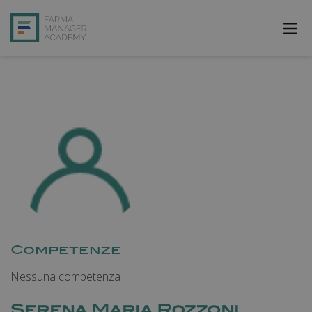
FarmAcademy
FarmaJOB
Bibliofarma
FarmaPost
Registrati
Accedi
Competenze
Nessuna competenza
Serena Maria Rozzoni