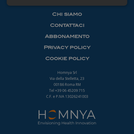
Necessari
Chi siamo
Contattaci
Abbonamento
Privacy policy
Necessari
Cookie policy
I cookie necessari contribuiscono a rendere
fruibile il sito web abilitandone funzionalità di base
quali la navigazione sulle pagine e l'accesso alle
Homnya Srl
aree protette del sito. Il sito web non è in grado di
Via della Stelletta, 23
funzionare correttamente senza questi cookie.
00186 Roma RM
Nome
Fornitore
/
Dominio
Scadenza
Tel +39 06 45209 715
_ga
1 anno 1
C.F. e P.IVA 13026241003
Google LLC
mese
.farmamanager.academy