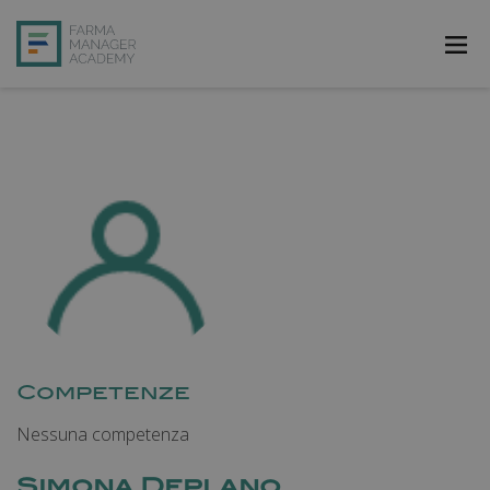
FarmAcademy
FarmaJOB
Bibliofarma
FarmaPost
Registrati
Accedi
Competenze
Nessuna competenza
Simona Deplano