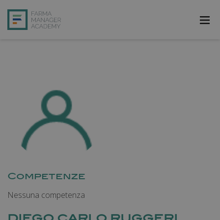
FarmAcademy
FarmaJOB
Bibliofarma
FarmaPost
Registrati
Accedi
Competenze
Nessuna competenza
DIEGO CARLO RUGGERI