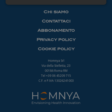
Necessari
Chi siamo
Contattaci
Abbonamento
Privacy policy
Necessari
Cookie policy
I cookie necessari contribuiscono a rendere
fruibile il sito web abilitandone funzionalità di base
quali la navigazione sulle pagine e l'accesso alle
Homnya Srl
aree protette del sito. Il sito web non è in grado di
Via della Stelletta, 23
funzionare correttamente senza questi cookie.
00186 Roma RM
Nome
Fornitore
/
Dominio
Scadenza
Tel +39 06 45209 715
_ga
1 anno 1
C.F. e P.IVA 13026241003
Google LLC
mese
.farmamanager.academy