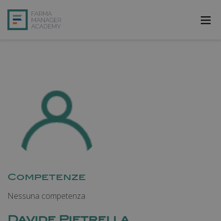
FarmAcademy
FarmaJOB
Bibliofarma
FarmaPost
Registrati
Accedi
Competenze
Nessuna competenza
Davide Pietrella