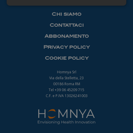
Necessari
Chi siamo
Contattaci
Abbonamento
Privacy policy
Necessari
Cookie policy
I cookie necessari contribuiscono a rendere
fruibile il sito web abilitandone funzionalità di base
quali la navigazione sulle pagine e l'accesso alle
Homnya Srl
aree protette del sito. Il sito web non è in grado di
Via della Stelletta, 23
funzionare correttamente senza questi cookie.
00186 Roma RM
Nome
Fornitore
/
Dominio
Scadenza
Tel +39 06 45209 715
_ga
1 anno 1
C.F. e P.IVA 13026241003
Google LLC
mese
.farmamanager.academy