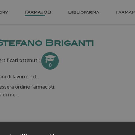
emy
FarmaJOB
Bibliofarma
FarmaP
Stefano Briganti
rtificati ottenuti:
0
nni di lavoro:
n.d.
essera ordine farmacisti:
 di me...