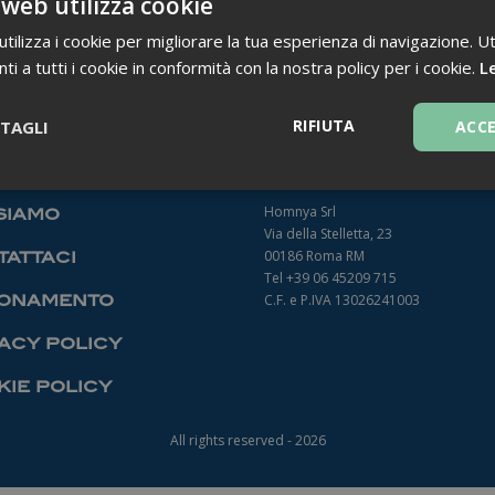
 web utilizza cookie
ilizza i cookie per migliorare la tua esperienza di navigazione. Ut
i a tutti i cookie in conformità con la nostra policy per i cookie.
Le
TORNA INDIETRO
RIFIUTA
TAGLI
ACC
Necessari
Homnya Srl
siamo
Via della Stelletta, 23
00186 Roma RM
attaci
Tel +39 06 45209 715
onamento
C.F. e P.IVA 13026241003
acy policy
Necessari
ie policy
ntribuiscono a rendere fruibile il sito web abilitandone funzionalità di base quali la
le aree protette del sito. Il sito web non è in grado di funzionare correttamente sen
All rights reserved - 2026
Fornitore
/
Dominio
Scadenza
Descrizione
1 anno 1
Questo nome di cookie è associato a
Google LLC
mese
Analytics, che è un aggiornamento sig
.farmamanager.academy