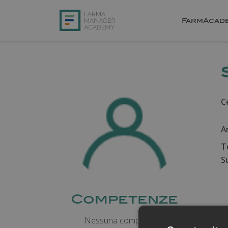
FarmAcad
Ce
A
T
Su
Competenze
Nessuna competenza