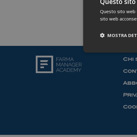
Questo sito
Questo sito web ut
sito web acconsent
MOSTRA DET
Chi 
Cont
Abb
Priv
Cook
I cookie necessari co
pagine e l'accesso al
Nome
_ga