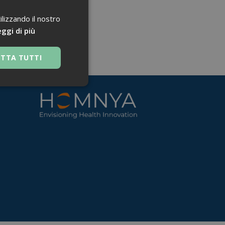
ilizzando il nostro
ggi di più
ETTA TUTTI
 navigazione sulle
za questi cookie.
 Google Universal
nificativo del