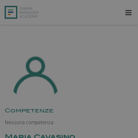
FarmAcademy
FarmaJOB
Bibliofarma
FarmaPost
Registrati
Accedi
Competenze
Nessuna competenza
Maria Cavasino