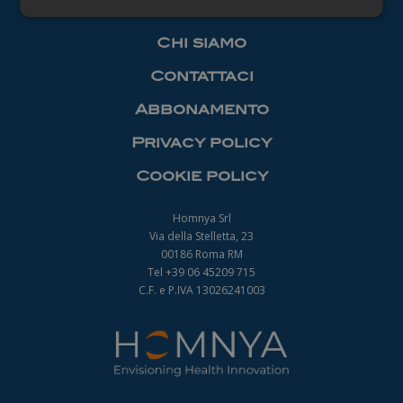
Necessari
Chi siamo
Contattaci
Abbonamento
Privacy policy
Necessari
Cookie policy
I cookie necessari contribuiscono a rendere
fruibile il sito web abilitandone funzionalità di base
quali la navigazione sulle pagine e l'accesso alle
Homnya Srl
aree protette del sito. Il sito web non è in grado di
Via della Stelletta, 23
funzionare correttamente senza questi cookie.
00186 Roma RM
Nome
Fornitore
/
Dominio
Scadenza
Tel +39 06 45209 715
_ga
1 anno 1
C.F. e P.IVA 13026241003
Google LLC
mese
.farmamanager.academy