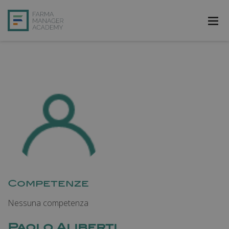
FarmAcademy
FarmaJOB
Bibliofarma
FarmaPost
Registrati
Accedi
Competenze
Nessuna competenza
Paolo Aliberti