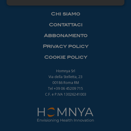
Necessari
Chi siamo
Contattaci
Abbonamento
Privacy policy
Necessari
Cookie policy
I cookie necessari contribuiscono a rendere
fruibile il sito web abilitandone funzionalità di base
quali la navigazione sulle pagine e l'accesso alle
Homnya Srl
aree protette del sito. Il sito web non è in grado di
Via della Stelletta, 23
funzionare correttamente senza questi cookie.
00186 Roma RM
Nome
Fornitore
/
Dominio
Scadenza
Tel +39 06 45209 715
_ga
1 anno 1
C.F. e P.IVA 13026241003
Google LLC
mese
.farmamanager.academy