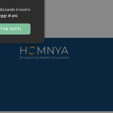
ilizzando il nostro
ggi di più
ETTA TUTTI
 navigazione sulle
za questi cookie.
 Google Universal
nificativo del