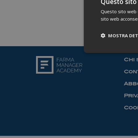
Questo sito
Questo sito web ut
sito web acconsent
MOSTRA DET
Chi 
Cont
Abb
Priv
Cook
I cookie necessari co
pagine e l'accesso al
Nome
_ga