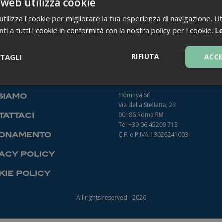
 web utilizza cookie
ilizza i cookie per migliorare la tua esperienza di navigazione. Ut
i a tutti i cookie in conformità con la nostra policy per i cookie.
Le
TORNA INDIETRO
RIFIUTA
TAGLI
ACC
Necessari
Homnya Srl
siamo
Via della Stelletta, 23
00186 Roma RM
attaci
Tel +39 06 45209 715
onamento
C.F. e P.IVA 13026241003
acy policy
Necessari
ie policy
ntribuiscono a rendere fruibile il sito web abilitandone funzionalità di base quali la
le aree protette del sito. Il sito web non è in grado di funzionare correttamente sen
All rights reserved - 2026
Fornitore
/
Dominio
Scadenza
Descrizione
1 anno 1
Questo nome di cookie è associato a
Google LLC
mese
Analytics, che è un aggiornamento sig
.farmamanager.academy