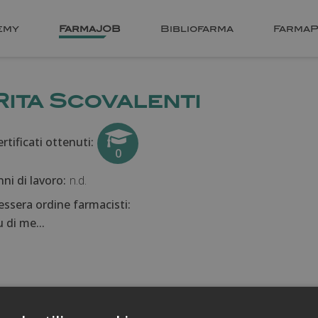
emy
FarmaJOB
Bibliofarma
FarmaP
Rita Scovalenti
rtificati ottenuti:
0
nni di lavoro:
n.d.
essera ordine farmacisti:
 di me...