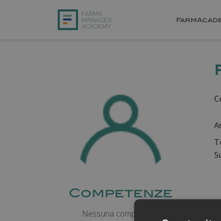
FarmAcad
Ce
A
T
Su
Competenze
Nessuna competenza