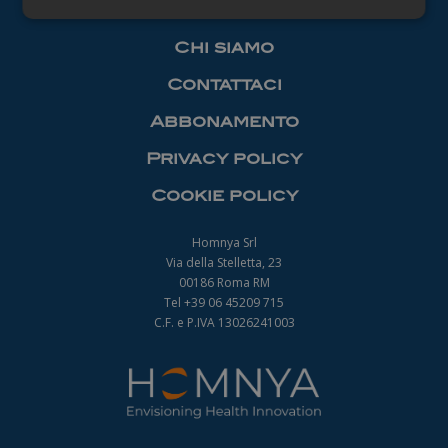
Necessari
Chi siamo
Contattaci
Abbonamento
Privacy policy
Necessari
Cookie policy
I cookie necessari contribuiscono a rendere
fruibile il sito web abilitandone funzionalità di base
quali la navigazione sulle pagine e l'accesso alle
Homnya Srl
aree protette del sito. Il sito web non è in grado di
Via della Stelletta, 23
funzionare correttamente senza questi cookie.
00186 Roma RM
Nome
Fornitore
/
Dominio
Scadenza
Tel +39 06 45209 715
_ga
1 anno 1
C.F. e P.IVA 13026241003
Google LLC
mese
.farmamanager.academy