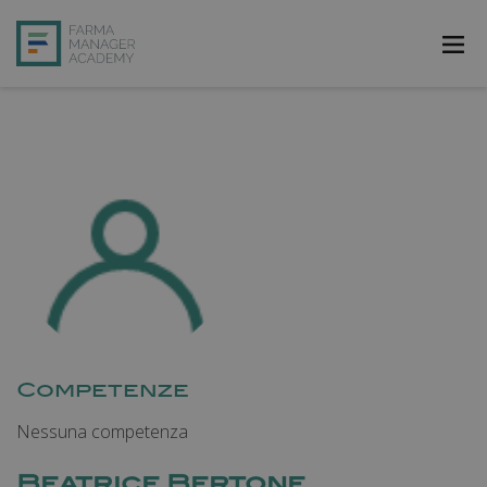
FarmAcademy
FarmaJOB
Bibliofarma
FarmaPost
Registrati
Accedi
Competenze
Nessuna competenza
Beatrice Bertone