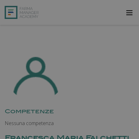
FarmAcademy
FarmaJOB
Bibliofarma
FarmaPost
Registrati
Accedi
Competenze
Nessuna competenza
Francesca Maria Falchetti