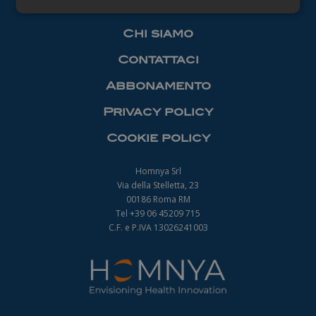
Necessari
Chi siamo
Contattaci
Abbonamento
Privacy policy
Necessari
Cookie policy
I cookie necessari contribuiscono a rendere
fruibile il sito web abilitandone funzionalità di base
quali la navigazione sulle pagine e l'accesso alle
Homnya Srl
aree protette del sito. Il sito web non è in grado di
Via della Stelletta, 23
funzionare correttamente senza questi cookie.
00186 Roma RM
Nome
Fornitore
/
Dominio
Scadenza
Tel +39 06 45209 715
_ga
1 anno 1
C.F. e P.IVA 13026241003
Google LLC
mese
.farmamanager.academy