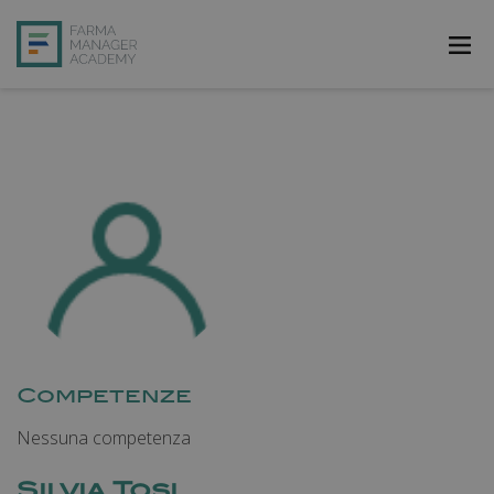
FarmAcademy
FarmaJOB
Bibliofarma
FarmaPost
Registrati
Accedi
Competenze
Nessuna competenza
Silvia Tosi