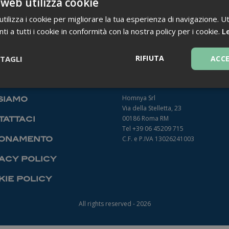
 web utilizza cookie
ilizza i cookie per migliorare la tua esperienza di navigazione. Ut
i a tutti i cookie in conformità con la nostra policy per i cookie.
Le
TORNA INDIETRO
RIFIUTA
TAGLI
ACC
Necessari
Homnya Srl
siamo
Via della Stelletta, 23
00186 Roma RM
attaci
Tel +39 06 45209 715
onamento
C.F. e P.IVA 13026241003
acy policy
Necessari
ie policy
ntribuiscono a rendere fruibile il sito web abilitandone funzionalità di base quali la
le aree protette del sito. Il sito web non è in grado di funzionare correttamente sen
All rights reserved - 2026
Fornitore
/
Dominio
Scadenza
Descrizione
1 anno 1
Questo nome di cookie è associato a
Google LLC
mese
Analytics, che è un aggiornamento sig
.farmamanager.academy