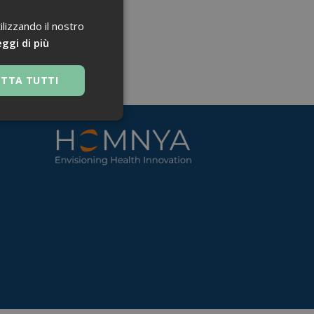
ilizzando il nostro
ggi di più
ETTA TUTTI
 navigazione sulle
za questi cookie.
 Google Universal
nificativo del