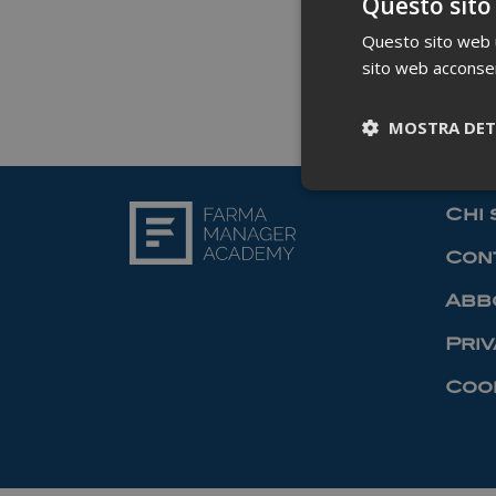
Questo sito
Questo sito web ut
sito web acconsent
MOSTRA DET
Chi 
Cont
Abb
Priv
Cook
I cookie necessari co
pagine e l'accesso al
Nome
_ga