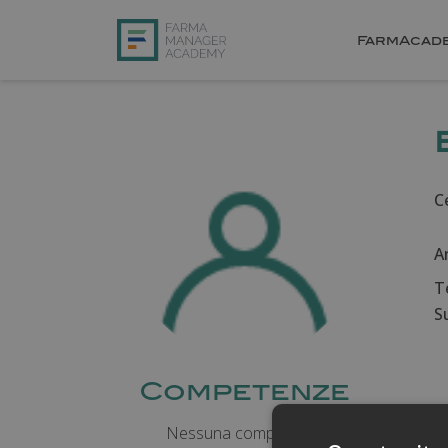
FarmAcad
Ce
A
T
Su
Competenze
Nessuna competenza