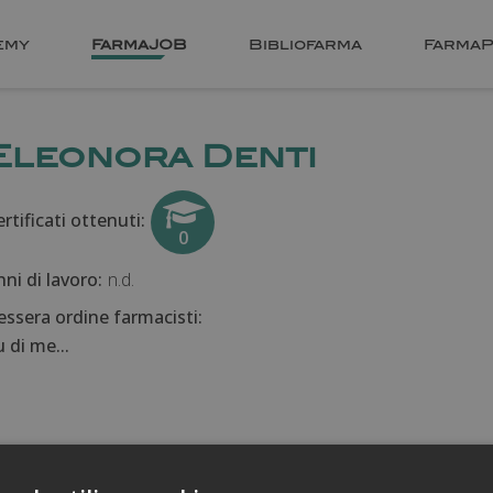
emy
FarmaJOB
Bibliofarma
FarmaP
Eleonora Denti
rtificati ottenuti:
0
nni di lavoro:
n.d.
essera ordine farmacisti:
 di me...