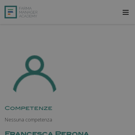
FarmAcademy
FarmaJOB
Bibliofarma
FarmaPost
Registrati
Accedi
Competenze
Nessuna competenza
Francesca Perona