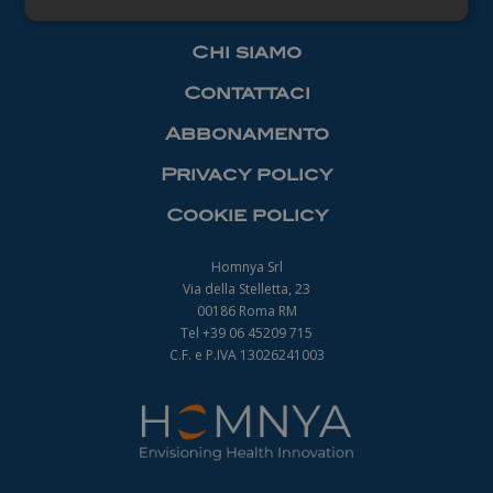
Necessari
Chi siamo
Contattaci
Abbonamento
Privacy policy
Necessari
Cookie policy
I cookie necessari contribuiscono a rendere
fruibile il sito web abilitandone funzionalità di base
quali la navigazione sulle pagine e l'accesso alle
Homnya Srl
aree protette del sito. Il sito web non è in grado di
Via della Stelletta, 23
funzionare correttamente senza questi cookie.
00186 Roma RM
Nome
Fornitore
/
Dominio
Scadenza
Tel +39 06 45209 715
_ga
1 anno 1
C.F. e P.IVA 13026241003
Google LLC
mese
.farmamanager.academy