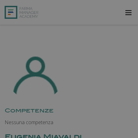
FarmAcademy
FarmaJOB
Bibliofarma
FarmaPost
Registrati
Accedi
Competenze
Nessuna competenza
Eugenia Miavaldi