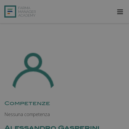
FarmAcademy
FarmaJOB
Bibliofarma
FarmaPost
Registrati
Accedi
Competenze
Nessuna competenza
Alessandro Gasperini