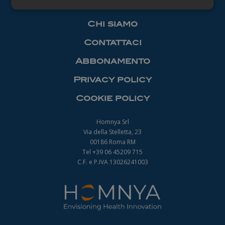
Necessari
Chi siamo
Contattaci
Abbonamento
Privacy policy
Necessari
Cookie policy
I cookie necessari contribuiscono a rendere
fruibile il sito web abilitandone funzionalità di base
quali la navigazione sulle pagine e l'accesso alle
Homnya Srl
aree protette del sito. Il sito web non è in grado di
Via della Stelletta, 23
funzionare correttamente senza questi cookie.
00186 Roma RM
Nome
Fornitore
/
Dominio
Scadenza
Tel +39 06 45209 715
_ga
1 anno 1
C.F. e P.IVA 13026241003
Google LLC
mese
.farmamanager.academy