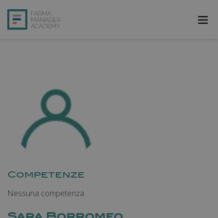
FarmAcademy
FarmaJOB
Bibliofarma
FarmaPost
Registrati
Accedi
Competenze
Nessuna competenza
Sara Borromeo