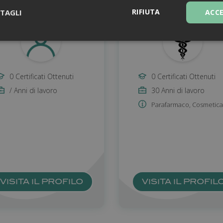
RIFIUTA
TAGLI
ACC
Necessari
0 Certificati Ottenuti
0 Certificati Ottenuti
/ Anni di lavoro
30 Anni di lavoro
Parafarmaco
,
Cosmetica
Necessari
ntribuiscono a rendere fruibile il sito web abilitandone funzionalità di base quali la
le aree protette del sito. Il sito web non è in grado di funzionare correttamente sen
Fornitore
/
Dominio
Scadenza
Descrizione
1 anno 1
Questo nome di cookie è associato a
Google LLC
mese
Analytics, che è un aggiornamento sig
.farmamanager.academy
VISITA IL PROFILO
VISITA IL PROFIL
servizio di analisi più comunemente u
Google. Questo cookie viene utilizza
utenti unici assegnando un numero 
casuale come identificatore del client
richiesta di pagina in un sito e utilizz
dati di visitatori, sessioni e campagne