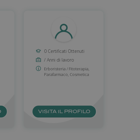
 Analytics.
oco per ogni
 contare e tenere
 Google Universal
 viene utilizzato
ste, limitando la
0 Certificati Ottenuti
ogle Analytics per
/ Anni di lavoro
rvizio Cookie-
Erboristeria / Fitoterapia
,
ze di consenso sui
Parafarmaco
,
Cosmetica
e il banner dei
i correttamente.
tente per
P.
la sessione utente
O
VISITA IL PROFILO