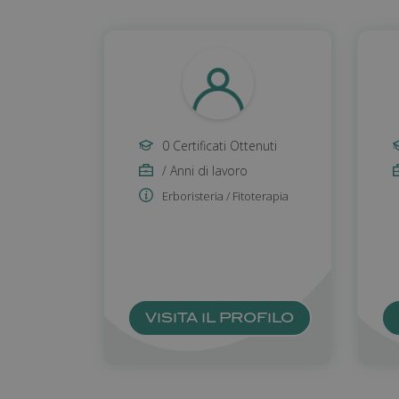
_gid
_gat
0 Certificati Ottenuti
_ga_6TM32EWFL4
/ Anni di lavoro
CookieScriptConse
Erboristeria / Fitoterapia
_fma_session
_passenger_route
VISITA IL PROFILO