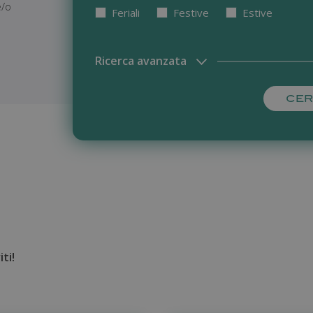
e/o
Feriali
Festive
Estive
Ricerca avanzata
ti!