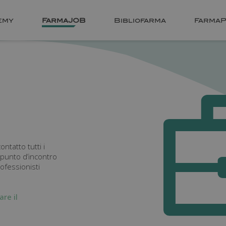
emy
FarmaJOB
Bibliofarma
FarmaP
tatto tutti i
l punto d’incontro
professionisti
are il