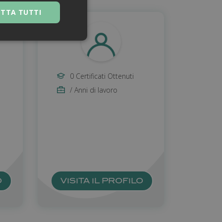
ETTA TUTTI
0 Certificati Ottenuti
/ Anni di lavoro
 navigazione sulle
za questi cookie.
 Google Universal
nificativo del
O
VISITA IL PROFILO
tilizzato da
to per distinguere
generato in modo
e. È incluso in ogni
ato per calcolare i
 per i rapporti di