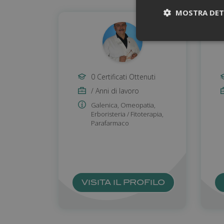
MOSTRA DET
0 Certificati Ottenuti
/ Anni di lavoro
Galenica
,
Omeopatia
,
Erboristeria / Fitoterapia
,
Parafarmaco
I cookie necessari co
pagine e l'accesso al
Nome
_ga
VISITA IL PROFILO