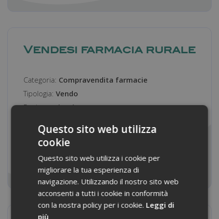
Vendesi farmacia rurale
Categoria:
Compravendita farmacie
Tipologia:
Vendo
Regione:
Liguria
Provincia di Savona: in località turistica
Questo sito web utilizza
dell'entroterra, vendesi ...
cookie
Questo sito web utilizza i cookie per
LEGGI TUTTO
migliorare la tua esperienza di
navigazione. Utilizzando il nostro sito web
acconsenti a tutti i cookie in conformità
con la nostra policy per i cookie.
Leggi di
più