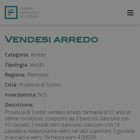
FarmAcademy
Vendesi arredo
FarmaJOB
Categoria:
Arredo
Bibliofarma
Tipologia:
Vendo
FarmaPost
Regione:
Piemonte
Città:
Provincia di Torino
Registrati
Inserzionista:
N.D.
Accedi
Descrizione:
Provincia di Torino: vendesi arredo farmacia di 10 anni, in
ottime condizioni, composto da 2 banconi, ciascuno con
10 cassetti; 2 mobili retro bancone, ciascuno con 15
cassetti e relativi piani in vetro nel lato superiore; 2 gondole
in acciaio e vetro. Richiesta euro 4.000,00.