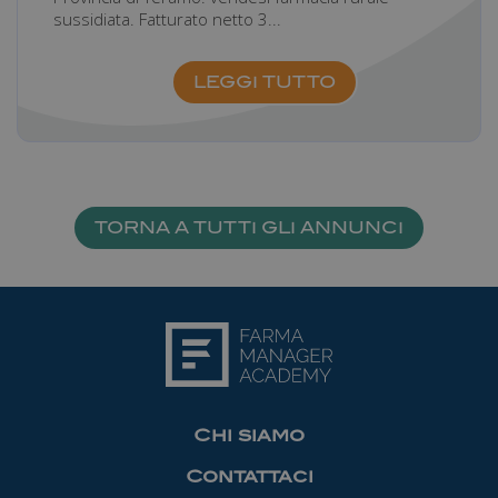
sussidiata. Fatturato netto 3...
LEGGI TUTTO
_gid
1 giorno
Google LLC
.farmamanager.academy
TORNA A TUTTI GLI ANNUNCI
_gat
57
Google LLC
secondi
.farmamanager.academy
Chi siamo
Contattaci