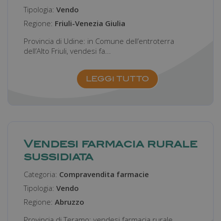
Nome
Fornitore
/
Dominio
Scadenza
Tipologia:
Vendo
Regione:
Friuli-Venezia Giulia
_ga
1 anno 1
Google LLC
mese
.farmamanager.academy
Provincia di Udine: in Comune dell’entroterra
dell’Alto Friuli, vendesi fa...
LEGGI TUTTO
Vendesi farmacia rurale
sussidiata
Categoria:
Compravendita farmacie
Tipologia:
Vendo
Regione:
Abruzzo
Provincia di Teramo: vendesi farmacia rurale